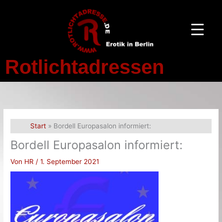
Zum
Inhalt
springen
Rotlichtadressen
Start
Bordell Europasalon informiert:
Bordell Europasalon informiert:
Von
HR
/
1. September 2021