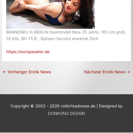
BRANDNEU in BERLIN Gastmodell Nina 25 Jahre, 165 cm groß,
52 Kilo, BH 75 B , Spitzen-Service erwartet Dich.
https://europasalon.de
←
Vorheriger Erotik News
Nächster Erotik News
→
Copyright © 2002 - 2026 rotlichtadresse.de | Designed by
DONKONG DESIGN