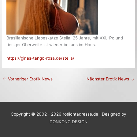
Brasilianische Liebeskatze Stella, 25 Jahre, mit XXL-Po und
riesiger Oberweite ist wieder bei uns im Haus.
https://ginas-tango-rosa.de/stella/
←
Vorheriger Erotik News
Nächster Erotik News
→
Copyright © 2002 - 2026 rotlichtadresse.de | Designed by
DONKONG DESIGN